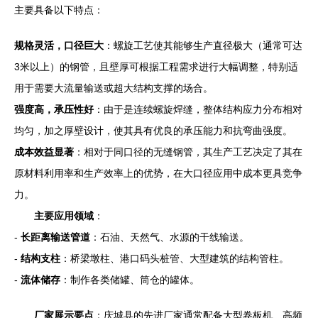
主要具备以下特点：
规格灵活，口径巨大
：螺旋工艺使其能够生产直径极大（通常可达
3米以上）的钢管，且壁厚可根据工程需求进行大幅调整，特别适
用于需要大流量输送或超大结构支撑的场合。
强度高，承压性好
：由于是连续螺旋焊缝，整体结构应力分布相对
均匀，加之厚壁设计，使其具有优良的承压能力和抗弯曲强度。
成本效益显著
：相对于同口径的无缝钢管，其生产工艺决定了其在
原材料利用率和生产效率上的优势，在大口径应用中成本更具竞争
力。
主要应用领域
：
-
长距离输送管道
：石油、天然气、水源的干线输送。
-
结构支柱
：桥梁墩柱、港口码头桩管、大型建筑的结构管柱。
-
流体储存
：制作各类储罐、筒仓的罐体。
厂家展示要点
：庆城县的先进厂家通常配备大型卷板机、高频