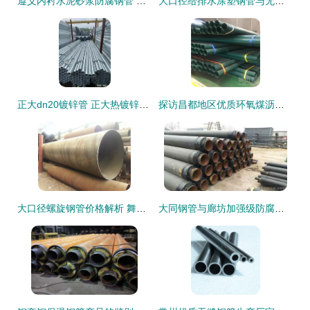
遵义内衬水泥砂浆防腐钢管 优质无缝钢管现货供应推荐
大口径给排水涂塑钢管与无缝钢管 性能剖析与选型指南
正大dn20镀锌管 正大热镀锌管理论重量表 正大天虹镀锌钢管厂家
探访昌都地区优质环氧煤沥青防腐钢管生产的钢材逻辑
大口径螺旋钢管价格解析 舞阳厂家优势与市场行情一览
大同钢管与廊坊加强级防腐钢管市场静待需求释放，钢材价格承压