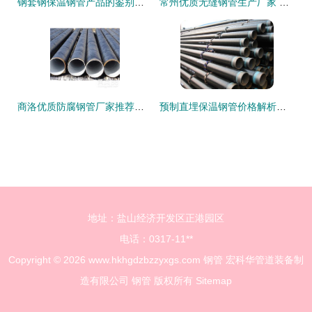
钢套钢保温钢管产品的鉴别方法
常州优质无缝钢管生产厂家 实力与品质并重的钢材制造基地
商洛优质防腐钢管厂家推荐与无缝钢管产品解析
预制直埋保温钢管价格解析与临沧无缝钢管厂家选择指南
地址：盐山经济开发区正港园区
电话：0317-11**
Copyright © 2026
www.hkhgdzbzzyxgs.com
钢管
宏科华管道装备制
造有限公司
钢管
版权所有
Sitemap