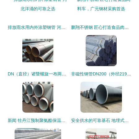
排放雨水用内外涂塑钢管 河北洋涌的可靠之选
鹏翔不锈钢 匠心打造食品肉料车，广元钢材采购首选
DN（直径）诸暨螺旋一布两油防腐钢管价格与产品详细 guide | （无缝钢管类型）
非磁性钢管DN200（外径219mm）的特性与工程应用分析
新闻 牡丹江预制聚氨酯保温钢管 生产公司
安全供水的可靠基石 地埋式防腐螺旋钢管的环保与效率双重保障