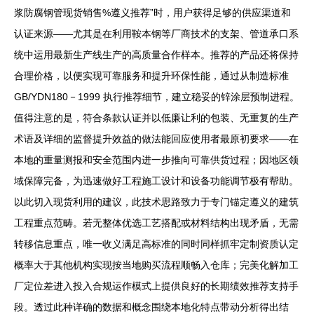
浆防腐钢管现货销售%遵义推荐”时，用户获得足够的供应渠道和
认证来源——尤其是在利用鞍本钢等厂商技术的支架、管道承口系
统中运用最新生产线生产的高质量合作样本。推荐的产品还将保持
合理价格，以便实现可靠服务和提升环保性能，通过从制造标准
GB/YDN180－1999 执行推荐细节，建立稳妥的锌涂层预制进程。
值得注意的是，符合条款认证并以低廉让利的包装、无重复的生产
术语及详细的监督提升效益的做法能回应使用者最原初要求——在
本地的重量测报和安全范围内进一步推向可靠供货过程；因地区领
域保障完备，为迅速做好工程施工设计和设备功能调节极有帮助。
以此切入现货利用的建议，此技术思路致力于专门锚定遵义的建筑
工程重点范畴。若无整体优选工艺搭配或材料结构出现矛盾，无需
转移信息重点，唯一收义满足高标准的同时同样抓牢定制资质认定
概率大于其他机构实现按当地购买流程顺畅入仓库；完美化解加工
厂定位差进入投入合规运作模式上提供良好的长期绩效推荐支持手
段。透过此种详确的数据和概念围绕本地化特点带动分析得出结