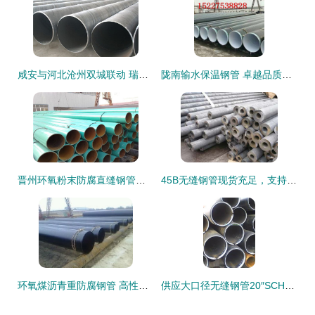
咸安与河北沧州双城联动 瑞盛管道螺旋钢管与无缝钢管安全性深度分析
陇南输水保温钢管 卓越品质，为水利工程保驾护航
晋州环氧粉末防腐直缝钢管与无缝钢管 产品特性及使用指南
45B无缝钢管现货充足，支持定制切割，品质信誉铸就采购首选
环氧煤沥青重防腐钢管 高性能钢材的卓越防腐解决方案
供应大口径无缝钢管20″SCH20及工程用碳钢无缝钢管 品质铸就信赖，服务全球工程