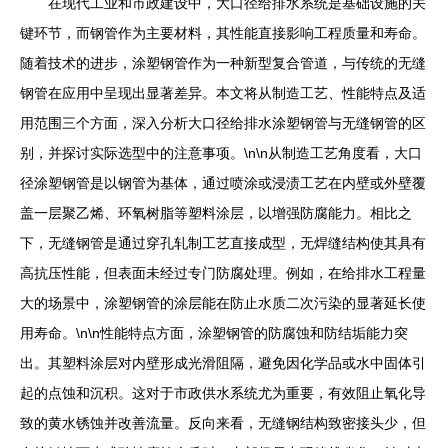
在现代工业和市政建设中，大口径给排水系统是基础设施的关
键环节，而钢管作为主要材料，其性能直接影响工程质量和寿命。
随着技术的进步，涂塑钢管作为一种新型复合管道，与传统的无缝
钢管在应用中呈现出显著差异。本文将从制造工艺、性能特点及适
用范围三个方面，深入分析大口径给排水涂塑钢管与无缝钢管的区
别，并探讨实际选型中的注意事项。\n\n从制造工艺角度看，大口
径涂塑钢管是以钢管为基体，通过喷涂或浸渍工艺在内壁或外壁覆
盖一层聚乙烯、环氧树脂等塑料涂层，以增强防腐能力。相比之
下，无缝钢管是通过穿孔轧制工艺直接成型，无焊缝结构使其具有
高抗压性能，但表面未经过专门防腐处理。例如，在给排水工程量
大的场景中，涂塑钢管的涂层能在防止水质二次污染的显著延长使
用寿命。\n\n性能特点方面，涂塑钢管的防腐蚀和防结垢能力突
出。其塑料涂层对内壁形成光滑阻隔，避免因化学品或水中固体引
起的点蚀和沉积。这对于市政供水系统尤为重要，有效阻止氧化导
致的黄水锈蚀并改善流量。反向来看，无缝钢结构致密接头少，但