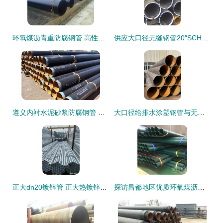
环氧煤沥青重防腐钢管 高性能钢材的卓越防腐解决方案
供应大口径无缝钢管20″SCH20及工程用碳钢无缝钢管 品质铸就信赖，服务全球工程
遵义内衬水泥砂浆防腐钢管 优质无缝钢管现货供应推荐
大口径给排水涂塑钢管与无缝钢管 性能剖析与选型指南
正大dn20镀锌管 正大热镀锌管理论重量表 正大天虹镀锌钢管厂家
探访昌都地区优质环氧煤沥青防腐钢管生产的钢材逻辑