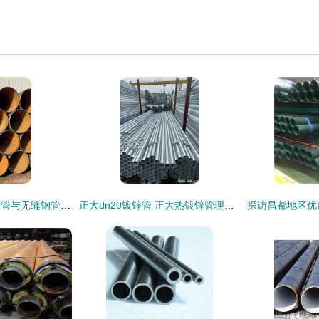
大口径给排水涂塑钢管与无缝钢管 性能剖析与选型指南
正大dn20镀锌管 正大热镀锌管理论重量表 正大天虹镀锌钢管厂家