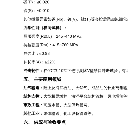
磷(P)：≤0.020
硫(S)：≤0.010
其他微量元素如铌(Nb)、钒(V)、钛(Ti)等会按需添加以细
力学性能（横向试样）
：
屈服强度(Rt0.5)：245~440 MPa
抗拉强度(Rm)：415~760 MPa
屈强比：≤0.93
伸长率(A)：≥22%
冲击韧性
：在0℃或-10℃下进行夏比V型缺口冲击试验，
五、 主要应用领域
油气输送
：陆上及海底石油、天然气、成品油的长距离集输
结构支撑
：大型桥梁墩柱、海洋平台结构管桩、风电塔筒等
市政工程
：高压水管、大型供热管网。
其他工业
：浆体输送、化工设备管道等。
六、 供应与验收要点