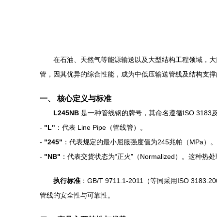
在石油、天然气等能源输送以及大型结构工程领域，大口径
管，因其优异的综合性能，成为中低压输送管线及结构支撑
一、 核心定义与标准
L245NB
是一种管线钢的牌号，其命名遵循ISO 3183及GB
-
"L"
：代表 Line Pipe（管线管）。
-
"245"
：代表规定的最小屈服强度值为245兆帕（MPa）。
-
"NB"
：代表交货状态为“正火”（Normalized）
执行标准
：GB/T 9711.1-2011（等同采用I
管线的安全性与可靠性。