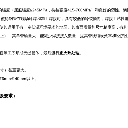
的强度（屈服强度≥245MPa，抗拉强度415-760MPa）和良好的塑
，使得钢管在现场环焊和加工焊接时，具有较低的冷裂倾向，焊接工艺性
使其适用于有一定低温环境要求的地区。其表面质量和尺寸精度高，有利
及以上），其单管输量大，能减少焊接接头数量，提高管线铺设效率和经济
直等工序形成无缝管体，最后进行
正火热处理
。
8英寸）甚至更大。
6mm至40mm以上。
2级要求）