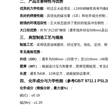
二、 产品主要特性与优势
优异的力学性能
：经过正火处理后，L245NB钢管具有均衡
良好的焊接性能
：其优化的碳当量（CE）和化学成分控制
较强的环境适应性
：正火状态提供了更好的低温冲击韧性，
大口径优势
：作为“大口径”钢管（通常指外径在508mm
三、 典型制造工艺与规格
制造工艺
：采用优质连铸圆坯，经过穿孔、热轧、定径、矫
常见规格范围
：
外径（OD）
：通常为508mm（20英寸）至1219mm（4
壁厚（WT）
：根据设计压力和要求，壁厚范围较宽，常见在
长度
：通常为6米、12米定尺，或根据协议要求。
四、 化学成分与力学性能（参考GB/T 9711.1 PSL
化学成分（熔炼分析，最大值%）
：
碳(C)：≤0.16
锰(Mn)：≤1.20