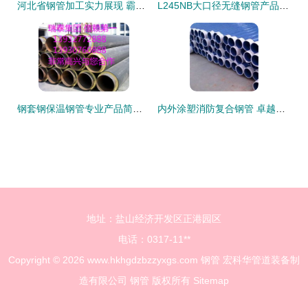
河北省钢管加工实力展现 霸州市华龙伟业金属制品有限公司无缝钢管产品图鉴
L245NB大口径无缝钢管产品详解 基于GB/T 9711.1标准的工业骨干
钢套钢保温钢管专业产品简介 以无缝钢管为核心
内外涂塑消防复合钢管 卓越性能与产品特点解析
地址：盐山经济开发区正港园区
电话：0317-11**
Copyright © 2026
www.hkhgdzbzzyxgs.com
钢管
宏科华管道装备制
造有限公司
钢管
版权所有
Sitemap