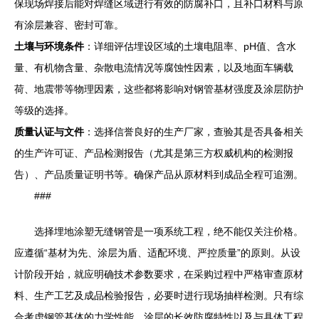
保现场焊接后能对焊缝区域进行有效的防腐补口，且补口材料与原
有涂层兼容、密封可靠。
土壤与环境条件
：详细评估埋设区域的土壤电阻率、pH值、含水
量、有机物含量、杂散电流情况等腐蚀性因素，以及地面车辆载
荷、地震带等物理因素，这些都将影响对钢管基材强度及涂层防护
等级的选择。
质量认证与文件
：选择信誉良好的生产厂家，查验其是否具备相关
的生产许可证、产品检测报告（尤其是第三方权威机构的检测报
告）、产品质量证明书等。确保产品从原材料到成品全程可追溯。
###
选择埋地涂塑无缝钢管是一项系统工程，绝不能仅关注价格。
应遵循“基材为先、涂层为盾、适配环境、严控质量”的原则。从设
计阶段开始，就应明确技术参数要求，在采购过程中严格审查原材
料、生产工艺及成品检验报告，必要时进行现场抽样检测。只有综
合考虑钢管基体的力学性能、涂层的长效防腐特性以及与具体工程