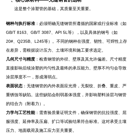
这是整个涂塑管的基础，其质量至关重要。
钢种与执行标准
：必须明确无缝钢管所遵循的国家或行业标准（如
GB/T 8163、GB/T 3087、API 5L等），以及具体的钢号（如
20#、Q235B、L245等）。不同的钢种在强度、韧性、可焊性上存
在差异，需根据设计压力、土壤环境和施工要求选定。
几何尺寸与精度
：检查钢管的外径、壁厚及其允许偏差。尺寸精度
直接影响后续涂塑的均匀性及最终的承压能力。壁厚不均匀会导致
涂层厚度不一，形成薄弱点。
表面状态
：无缝钢管的内外表面应光滑，无裂纹、折叠、重皮、严
重锈蚀等缺陷。这些缺陷会削弱基体强度，并影响塑料涂层与钢管
的结合力（附着力）。
力学与工艺性能
：需查验质量证明文件，确保钢管的抗拉强度、屈
服强度、延伸率及压扁、扩口等试验结果符合标准。这对承受土壤
压力、地面载荷及施工应力至关重要。