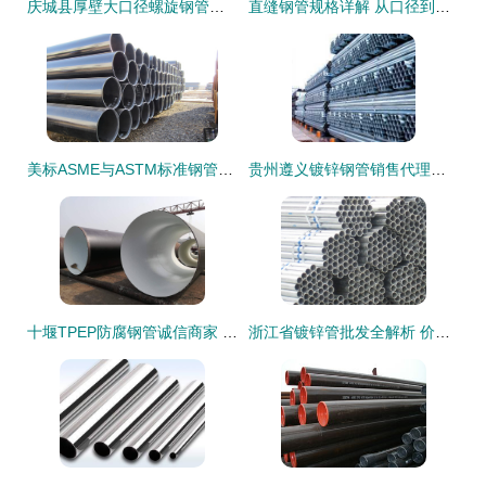
庆城县厚壁大口径螺旋钢管与无缝钢管产品展示
直缝钢管规格详解 从口径到壁厚的多样选择与应用差异
美标ASME与ASTM标准钢管及合金无缝钢管技术解析与应用
贵州遵义镀锌钢管销售代理批发及价格行情分析
十堰TPEP防腐钢管诚信商家 连接世界的品质管材与钢铁原材料
浙江省镀锌管批发全解析 价格、厂家与采购指南