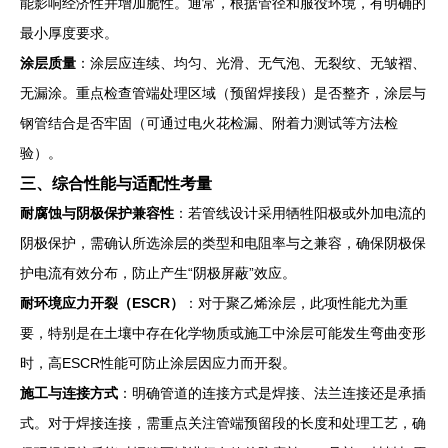
能影响经济性并增加脆性。通常，根据管径和服役环境，有明确的
最小厚度要求。
涂层质量
：涂层应连续、均匀、光滑、无气泡、无裂纹、无皱褶、
无漏涂。重点检查管端处理区域（预留焊接段）是否整齐，涂层与
钢管结合是否牢固（可通过电火花检漏、附着力测试等方法检
验）。
三、综合性能与适配性考量
耐腐蚀与阴极保护兼容性
：若管线设计采用牺牲阳极或外加电流的
阴极保护，需确认所选涂层的类型和电阻率与之兼容，确保阴极保
护电流有效分布，防止产生“阴极屏蔽”效应。
耐环境应力开裂（ESCR）
：对于聚乙烯涂层，此项性能尤为重
要，特别是在土壤中存在化学物质或施工中涂层可能发生弯曲变形
时，高ESCR性能可防止涂层因应力而开裂。
施工与连接方式
：明确管道的连接方式是焊接、法兰连接还是承插
式。对于焊接连接，需重点关注管端预留段的长度和处理工艺，确