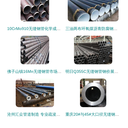
10CrMo910无缝钢管化学成分、合金性能与工厂直销运费补贴询价指南
三油两布环氧煤沥青防腐钢管工厂 钢材防腐工艺的专业守护者
佛子山镇16Mn无缝钢管市场行情与价格走势分析
明日Q355C无缝钢管钢价展望 高位震荡延续，现货价格偏稳运行
沧州汇众管道制造 专业疏浚管道钢管生产与深加工厂家直销服务
重庆20#与45#大口径无缝钢管 现货优势与选材指南